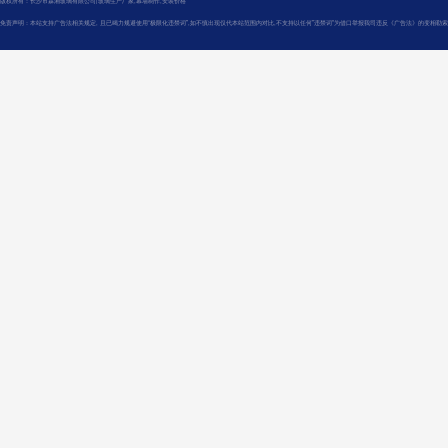
版权所有：长沙市霖湘玻璃有限公司|玻璃生产厂家,幕墙制作,安装价格
免责声明：本站支持广告法相关规定, 且已竭力规避使用“极限化违禁词",如不慎出现仅代本站范围内对比,不支持以任何"违禁词”为借口举报我司违反《广告法》的变相勒索